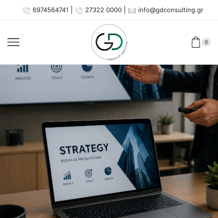
|
|
6974564741
27322 0000
info@gdconsulting.gr
0