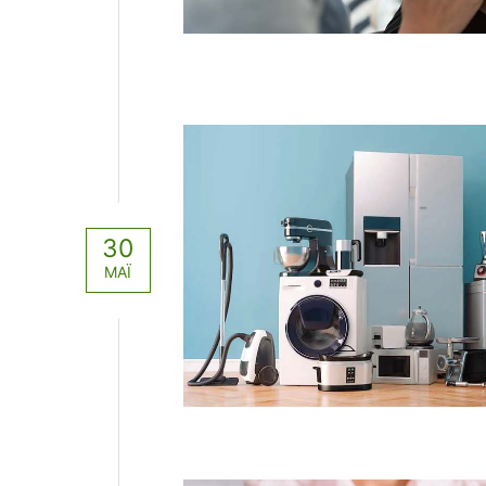
30
ΜΆΙ