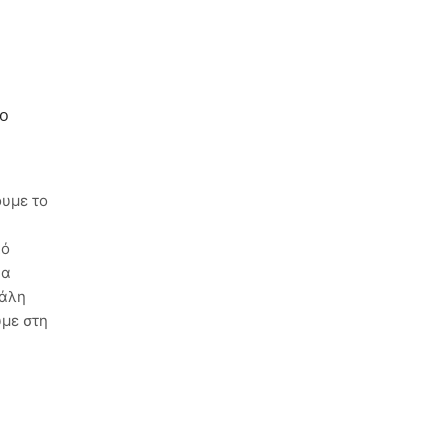
Ποιες Είναι Οι Ενεργοβόρες
Συσκευές Στο Σπίτι;
Τι Είναι Η Έκπτωση Συνέπειας
Ρεύματος;
το
Πώς Γίνεται Η Αλλαγή Παρόχου
Ρεύματος;
ουμε το
κό
να
γάλη
ύμε στη