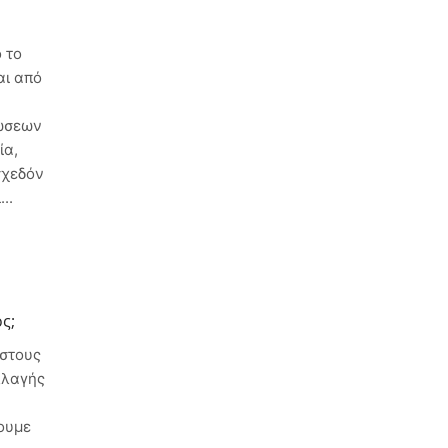
;
 το
αι από
τώσεων
ία,
σχεδόν
..
ς;
 στους
λλαγής
νουμε