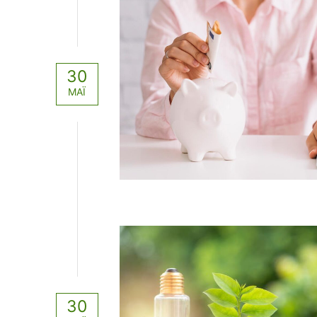
30
ΜΆΙ
30