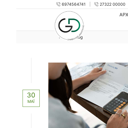
6974564741
27322 00000
ΑΡΧ
Home
Blog
30
ΜΆΙ