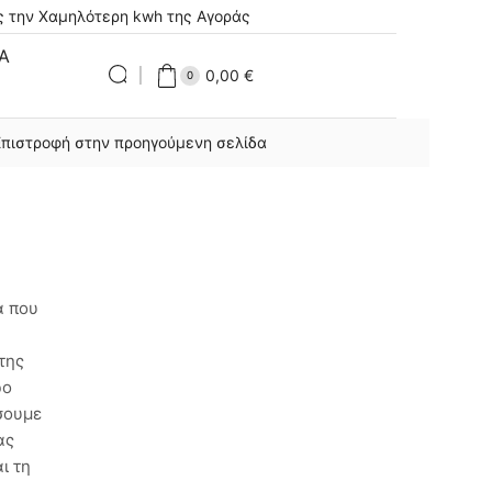
 την Χαμηλότερη kwh της Αγοράς
ΊΑ
0,00
€
0
Επιστροφή στην προηγούμενη σελίδα
ΑΝΑΖΗΤΗΣΗ ΣΤΑ ΑΡΘΡΑ
ά που
της
ΠΡΌΣΦΑΤΑ ΆΡΘΡΑ
ρο
άσουμε
ας
Πώς Μπορούμε Να Μειώσουμε
ι τη
Τον Λογαριασμό Ρεύματος;